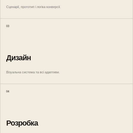
Сценарії, прототип і логіка конверсії.
03
Дизайн
Візуальна система та всі адаптиви.
04
Розробка