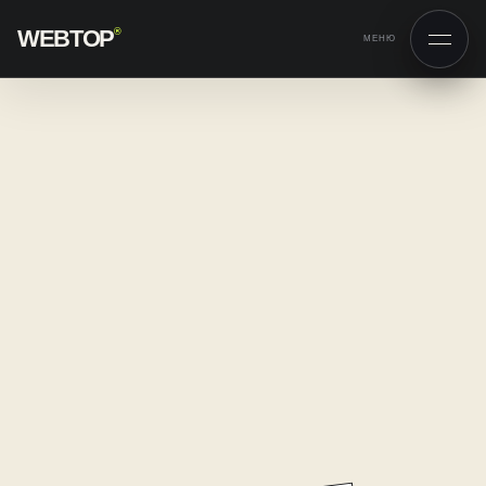
WEBTOP
®
МЕНЮ