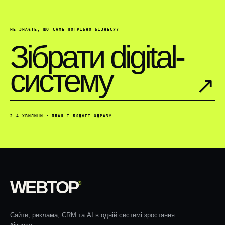
НЕ ЗНАЄТЕ, ЩО САМЕ ПОТРІБНО БІЗНЕСУ?
Зібрати digital-
систему
↗︎
2–4 ХВИЛИНИ · ПЛАН І БЮДЖЕТ ОДРАЗУ
WEBTOP
®
Сайти, реклама, CRM та AI в одній системі зростання