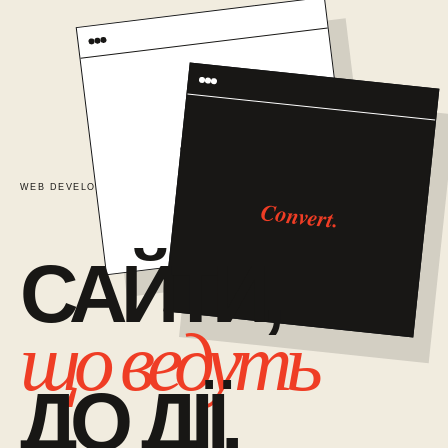
TRUST
WEB DEVELOPMENT / 01
САЙТИ ЯК СИСТЕМА ПРОДАЖІВ
Convert.
САЙТИ,
що ведуть
ДО ДІЇ.