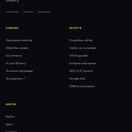
бізнесу.
ТЕРНОПІЛЬ · УКРАЇНА · WORLDWIDE
РІШЕННЯ
ПОСЛУГИ
Залучення клієнтів
Розробка сайтів
Обробка заявок
Сайти за галузями
eCommerce
UX/UI-дизайн
AI для бізнесу
Інтернет-магазини
Технічна підтримка
SEO & AI Search
Усі рішення ↗︎
Google Ads
CRM & Automation
WEBTOP
Кейси
Ціни
Інсайти