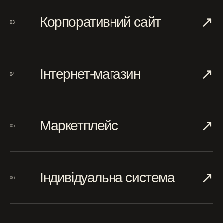
↗︎
Корпоративний сайт
03
↗︎
Інтернет-магазин
04
↗︎
Маркетплейс
05
↗︎
Індивідуальна система
06