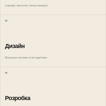
Сценарії, прототип і логіка конверсії.
03
Дизайн
Візуальна система та всі адаптиви.
04
Розробка