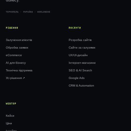
бізнесу.
ТЕРНОПІЛЬ · УКРАЇНА · WORLDWIDE
РІШЕННЯ
ПОСЛУГИ
Залучення клієнтів
Розробка сайтів
Обробка заявок
Сайти за галузями
eCommerce
UX/UI-дизайн
AI для бізнесу
Інтернет-магазини
Технічна підтримка
SEO & AI Search
Усі рішення ↗︎
Google Ads
CRM & Automation
WEBTOP
Кейси
Ціни
Інсайти