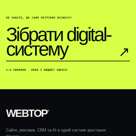
НЕ ЗНАЄТЕ, ЩО САМЕ ПОТРІБНО БІЗНЕСУ?
Зібрати digital-
систему
↗︎
2–4 ХВИЛИНИ · ПЛАН І БЮДЖЕТ ОДРАЗУ
WEBTOP
®
Сайти, реклама, CRM та AI в одній системі зростання