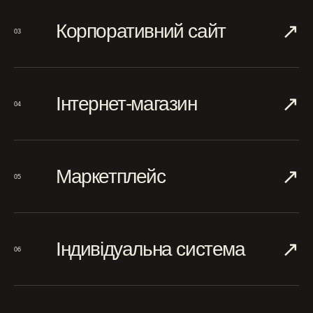
↗︎
Корпоративний сайт
03
↗︎
Інтернет-магазин
04
↗︎
Маркетплейс
05
↗︎
Індивідуальна система
06