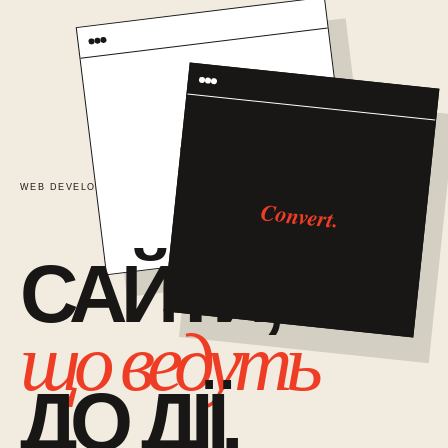
TRUST
WEB DEVELOPMENT / 01
САЙТИ ЯК СИСТЕМА ПРОДАЖІВ
Convert.
САЙТИ,
що ведуть
ДО ДІЇ.