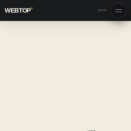
WEBTOP
®
МЕНЮ