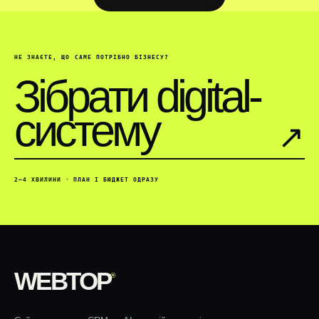
НЕ ЗНАЄТЕ, ЩО САМЕ ПОТРІБНО БІЗНЕСУ?
Зібрати digital-
систему
↗︎
2–4 ХВИЛИНИ · ПЛАН І БЮДЖЕТ ОДРАЗУ
WEBTOP
®