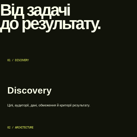
Від задачі
до результату.
01 / DISCOVERY
Discovery
Цілі, аудиторії, дані, обмеження й критерії результату.
02 / ARCHITECTURE