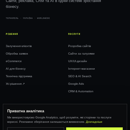
Сайти, реклама, CRM та AI в одній системі зростання
бізнесу.
ТЕРНОПІЛЬ · УКРАЇНА · WORLDWIDE
РІШЕННЯ
ПОСЛУГИ
Залучення клієнтів
Розробка сайтів
Обробка заявок
Сайти за галузями
eCommerce
UX/UI-дизайн
AI для бізнесу
Інтернет-магазини
Технічна підтримка
SEO & AI Search
Усі рішення ↗︎
Google Ads
CRM & Automation
WEBTOP
Приватна аналітика
Ми використовуємо Google Analytics, щоб розуміти, які сторінки та послуги
Кейси
корисні. Рекламне зберігання залишається вимкненим.
Докладніше
Ціни