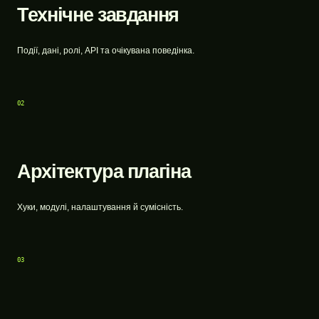
Технічне завдання
Події, дані, ролі, API та очікувана поведінка.
02
Архітектура плагіна
Хуки, модулі, налаштування й сумісність.
03