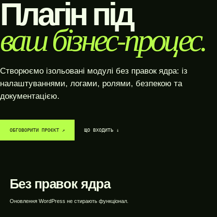
Плагін під
ваш бізнес-процес.
Створюємо ізольовані модулі без правок ядра: із
налаштуваннями, логами, ролями, безпекою та
документацією.
ОБГОВОРИТИ ПРОЄКТ ↗︎
ЩО ВХОДИТЬ ↓
SYSTEM / READY
DATA / CONNECTED
GROWTH / ACTIVE
WEBTOP / Розробка WordPress-плагінів
Без правок ядра
Оновлення WordPress не стирають функціонал.