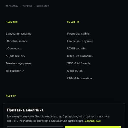
ТЕРНОПІЛЬ · УКРАЇНА · WORLDWIDE
РІШЕННЯ
ПОСЛУГИ
Залучення клієнтів
Розробка сайтів
Обробка заявок
Сайти за галузями
eCommerce
UX/UI-дизайн
AI для бізнесу
Інтернет-магазини
Технічна підтримка
SEO & AI Search
Усі рішення ↗︎
Google Ads
CRM & Automation
WEBTOP
Кейси
Приватна аналітика
Ціни
Ми використовуємо Google Analytics, щоб розуміти, які сторінки та послуги
корисні. Рекламне зберігання залишається вимкненим.
Докладніше
Інсайти