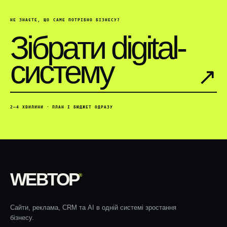
НЕ ЗНАЄТЕ, ЩО САМЕ ПОТРІБНО БІЗНЕСУ?
Зібрати digital-
систему
↗︎
2–4 ХВИЛИНИ · ПЛАН І БЮДЖЕТ ОДРАЗУ
WEBTOP
®
Сайти, реклама, CRM та AI в одній системі зростання
бізнесу.