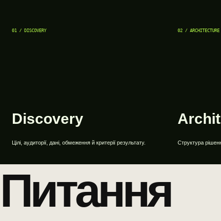
01 / DISCOVERY
02 / ARCHITECTURE
Discovery
Archi
Цілі, аудиторії, дані, обмеження й критерії результату.
Структура рішення
Питання