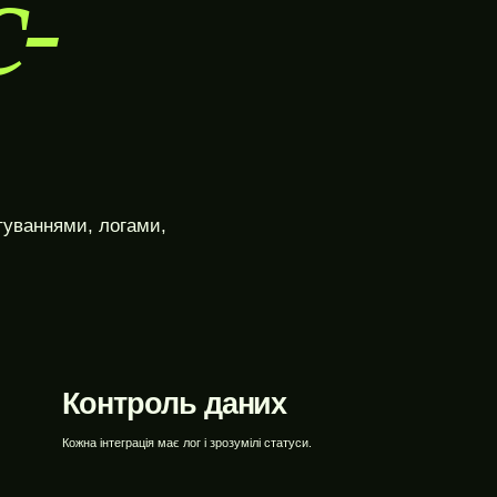
с-
WEBTOP / Розробка WordPress
туваннями, логами,
Контроль даних
Кожна інтеграція має лог і зрозумілі статуси.