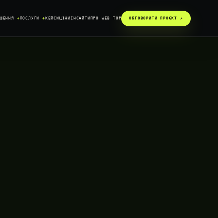
ІШЕННЯ
+
ПОСЛУГИ
+
КЕЙСИ
ЦІНИ
ІНСАЙТИ
ПРО WEB TOP
ОБГОВОРИТИ ПРОЄКТ ↗︎
SYSTEM / READY
DATA / CONNECTED
GROWTH / ACTIVE