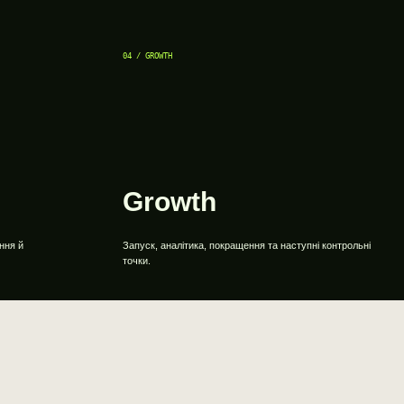
04 / GROWTH
Growth
ння й
Запуск, аналітика, покращення та наступні контрольні
точки.