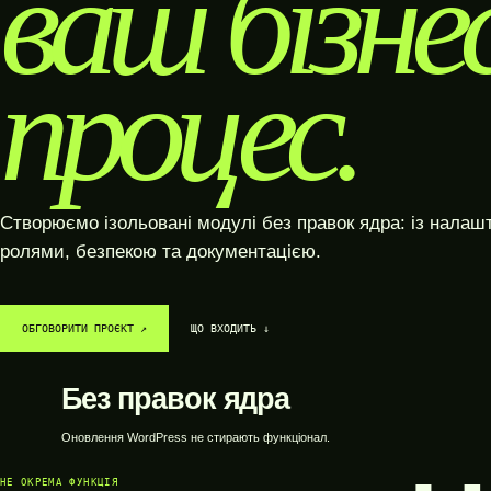
ваш бізне
процес.
Створюємо ізольовані модулі без правок ядра: із налаш
ролями, безпекою та документацією.
ОБГОВОРИТИ ПРОЄКТ ↗︎
ЩО ВХОДИТЬ ↓
Без правок ядра
Оновлення WordPress не стирають функціонал.
НЕ ОКРЕМА ФУНКЦІЯ