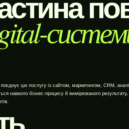
астина по
gital-систем
оєднує цю послугу із сайтом, маркетингом, CRM, аналі
ться навколо бізнес-процесу й вимірюваного результату,
тів.
ть