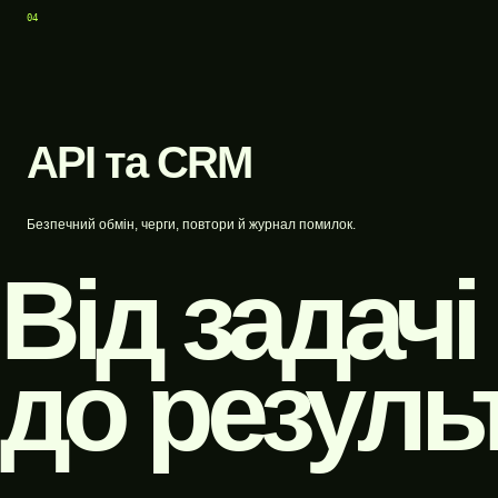
04
API та CRM
Безпечний обмін, черги, повтори й журнал помилок.
Від задачі
до результ