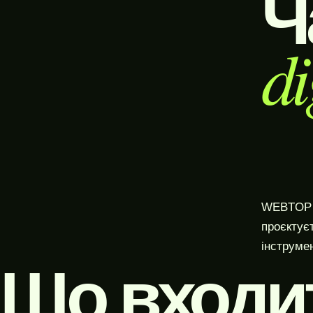
Ч
di
WEBTOP п
проєктує
інструмен
Що входи