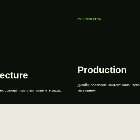
03 / PRODUCTION
Production
tecture
Дизайн, реалізація, контент, налаштува
, сценарії, прототип і план інтеграцій.
тестування.