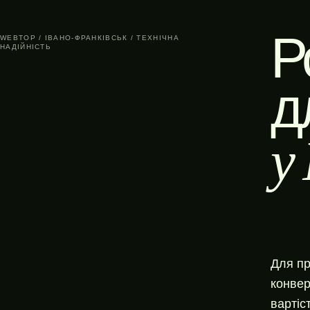
Р
WEBTOP / ІВАНО-ФРАНКІВСЬК / ТЕХНІЧНА
НАДІЙНІСТЬ
д
у
Для пр
конвер
вартіс