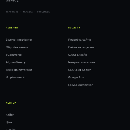
бізнесу.
ТЕРНОПІЛЬ · УКРАЇНА · WORLDWIDE
РІШЕННЯ
ПОСЛУГИ
Залучення клієнтів
Розробка сайтів
Обробка заявок
Сайти за галузями
eCommerce
UX/UI-дизайн
AI для бізнесу
Інтернет-магазини
Технічна підтримка
SEO & AI Search
Усі рішення ↗︎
Google Ads
CRM & Automation
WEBTOP
Кейси
Ціни
Інсайти