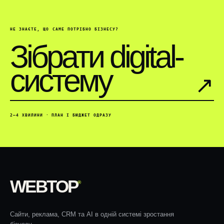
НЕ ЗНАЄТЕ, ЩО САМЕ ПОТРІБНО БІЗНЕСУ?
Зібрати digital-
систему
↗︎
2–4 ХВИЛИНИ · ПЛАН І БЮДЖЕТ ОДРАЗУ
WEBTOP
®
Сайти, реклама, CRM та AI в одній системі зростання