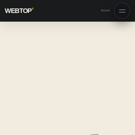
WEBTOP
®
МЕНЮ