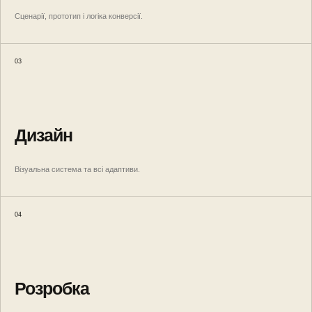
Сценарії, прототип і логіка конверсії.
03
Дизайн
Візуальна система та всі адаптиви.
04
Розробка