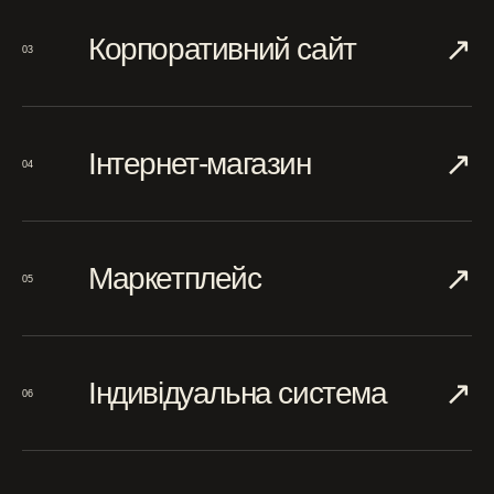
↗︎
Корпоративний сайт
03
↗︎
Інтернет-магазин
04
↗︎
Маркетплейс
05
↗︎
Індивідуальна система
06