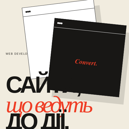
TRUST
WEB DEVELOPMENT / 01
САЙТИ ЯК СИСТЕМА ПРОДАЖІВ
Convert.
САЙТИ,
що ведуть
ДО ДІЇ.