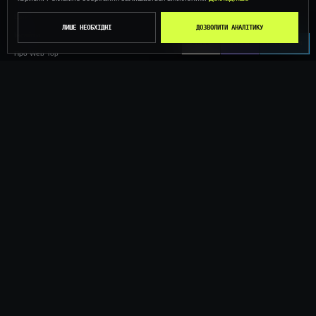
Ціни
ЛИШЕ НЕОБХІДНІ
ДОЗВОЛИТИ АНАЛІТИКУ
Інсайти
CALL
VIBER
TELEGRAM
Про Web Top
Контакти
ОБГОВОРІМО ЗАВДАННЯ
+38 (096) 561 55 59
web24h@ukr.net
TELEGRAM
VIBER
WHATSAPP
INSTAGRAM
© 2026 WEBTOP · ОНОВЛЕНО 13.07.2026 ·
ПОЛІТИКА КОНФІДЕНЦІЙНОСТІ
КОМАНДА WEBTOP
UA
--:--