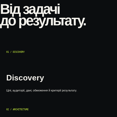
Від задачі
до результату.
01 / DISCOVERY
Discovery
Цілі, аудиторії, дані, обмеження й критерії результату.
02 / ARCHITECTURE