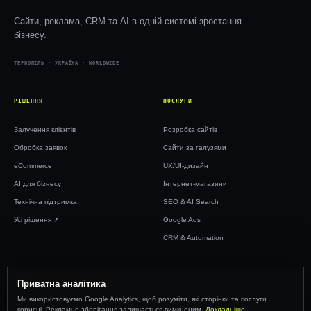
Сайти, реклама, CRM та AI в одній системі зростання
бізнесу.
ТЕРНОПІЛЬ · УКРАЇНА · WORLDWIDE
РІШЕННЯ
ПОСЛУГИ
Залучення клієнтів
Розробка сайтів
Обробка заявок
Сайти за галузями
eCommerce
UX/UI-дизайн
AI для бізнесу
Інтернет-магазини
Технічна підтримка
SEO & AI Search
Усі рішення ↗︎
Google Ads
CRM & Automation
WEBTOP
Приватна аналітика
Ми використовуємо Google Analytics, щоб розуміти, які сторінки та послуги
Кейси
корисні. Рекламне зберігання залишається вимкненим.
Докладніше