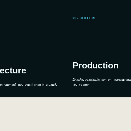
03 / PRODUCTION
Production
tecture
Дизайн, реалізація, контент, налаштува
, сценарії, прототип і план інтеграцій.
тестування.