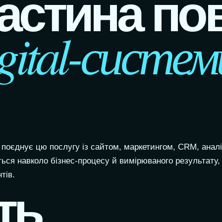
астина по
gital-систем
оєднує цю послугу із сайтом, маркетингом, CRM, аналі
ться навколо бізнес-процесу й вимірюваного результату,
тів.
ть