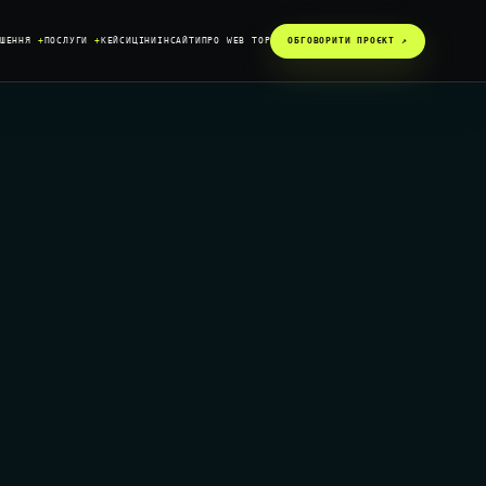
ІШЕННЯ
+
ПОСЛУГИ
+
КЕЙСИ
ЦІНИ
ІНСАЙТИ
ПРО WEB TOP
ОБГОВОРИТИ ПРОЄКТ ↗︎
SYSTEM / READY
DATA / CONNECTED
GROWTH / ACTIVE