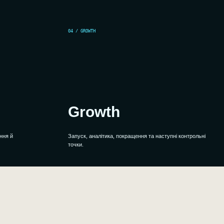
04 / GROWTH
Growth
ння й
Запуск, аналітика, покращення та наступні контрольні
точки.