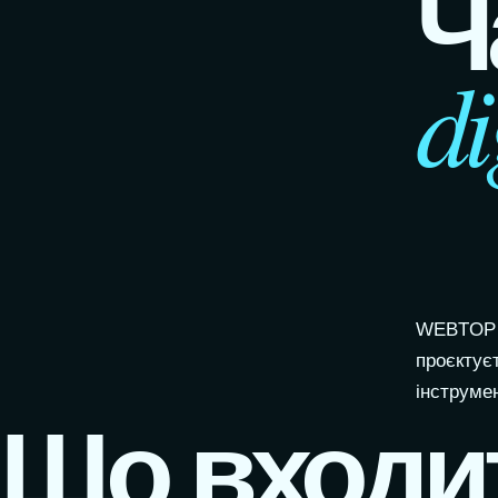
Ч
di
WEBTOP п
проєктує
інструмен
Що входи