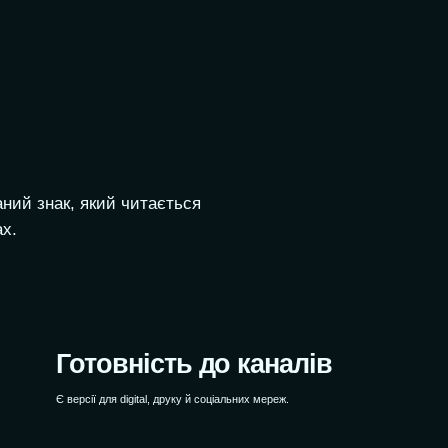
WEBTOP / Дизайн логотипу
аний знак, який читається
ах.
Готовність до каналів
Є версії для digital, друку й соціальних мереж.