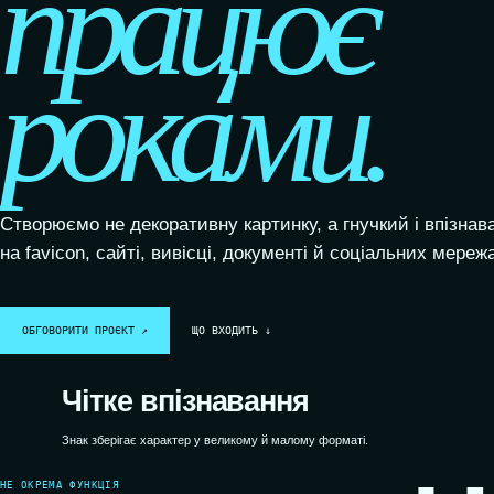
працює
роками.
Створюємо не декоративну картинку, а гнучкий і впізнав
на favicon, сайті, вивісці, документі й соціальних мереж
ОБГОВОРИТИ ПРОЄКТ ↗
ЩО ВХОДИТЬ ↓
Чітке впізнавання
Знак зберігає характер у великому й малому форматі.
НЕ ОКРЕМА ФУНКЦІЯ