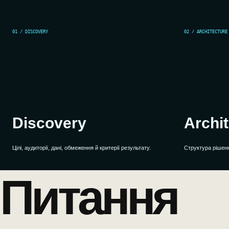
01 / DISCOVERY
02 / ARCHITECTURE
Discovery
Archi
Цілі, аудиторії, дані, обмеження й критерії результату.
Структура рішення
Питання