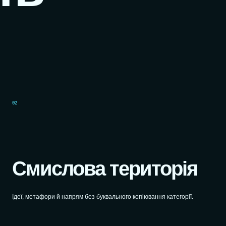
02
Смислова територія
Ідеї, метафори й напрям без буквального копіювання категорії.