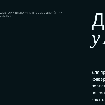
Д
WEBTOP / ІВАНО-ФРАНКІВСЬК / ДИЗАЙН ЯК
СИСТЕМА
у
Для пр
конвер
вартіс
напрям
клієнт